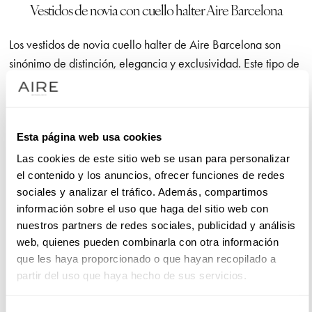
Vestidos de novia con cuello halter Aire Barcelona
Los vestidos de novia cuello halter de Aire Barcelona son
sinónimo de distinción, elegancia y exclusividad. Este tipo de
diseño se caracteriza por sujetarse detrás del cuello, dejando
al descubierto hombros y espalda. Perfectos para novias que
desean resaltar la zona superior de su cuerpo con un toque
Esta página web usa cookies
sofisticado combinando delicadeza con un estilo
contemporáneo. Nuestra colección está diseñada con
Las cookies de este sitio web se usan para personalizar
patrones cuidados al detalle, confeccionados con tejidos de
el contenido y los anuncios, ofrecer funciones de redes
sociales y analizar el tráfico. Además, compartimos
calidad y acabados exquisitos para adaptarse a cualquier
información sobre el uso que haga del sitio web con
tipo de boda, desde celebraciones íntimas hasta eventos más
nuestros partners de redes sociales, publicidad y análisis
formales. En Aire Barcelona sabemos que cada novia es
web, quienes pueden combinarla con otra información
única, por lo que con nuestra asesoría personalizada te
que les haya proporcionado o que hayan recopilado a
acompañaremos en la búsqueda del vestido ideal,
partir del uso que haya hecho de sus servicios.
asegurando una experiencia a medida e inolvidable.