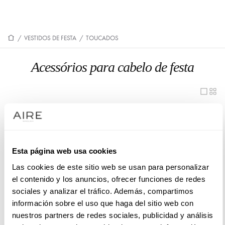
/
VESTIDOS DE FESTA
/
TOUCADOS
Acessórios para cabelo de festa
1QT02TOC00
1QT04TOC00
1QT05TOC00
1QT08TOC00
1QT10TOC00
1QT21DIA00
Esta página web usa cookies
Las cookies de este sitio web se usan para personalizar
1QT24DIA00
1QT29TOC00
el contenido y los anuncios, ofrecer funciones de redes
1QT31TOC00
1QT33TOC00
sociales y analizar el tráfico. Además, compartimos
información sobre el uso que haga del sitio web con
1QT34TOC00
1QT35TOC00
nuestros partners de redes sociales, publicidad y análisis
1QT39TOC00
4QT18TOC00