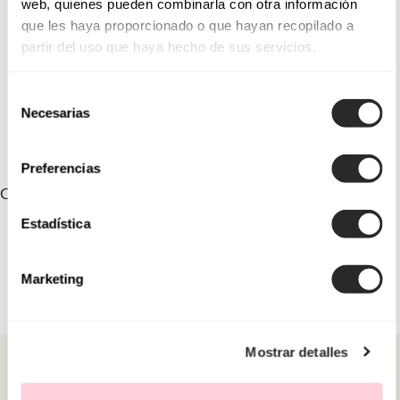
web, quienes pueden combinarla con otra información
que les haya proporcionado o que hayan recopilado a
7QT01TOC00
9QT30TOC00
partir del uso que haya hecho de sus servicios.
9QT32TOC00
9QT34TOC00
Selección
9QT35TOC00
9QT36TOC00
Necesarias
de
consentimiento
Preferencias
COLEÇÕES VINCULADAS
Estadística
Marketing
Mostrar detalles