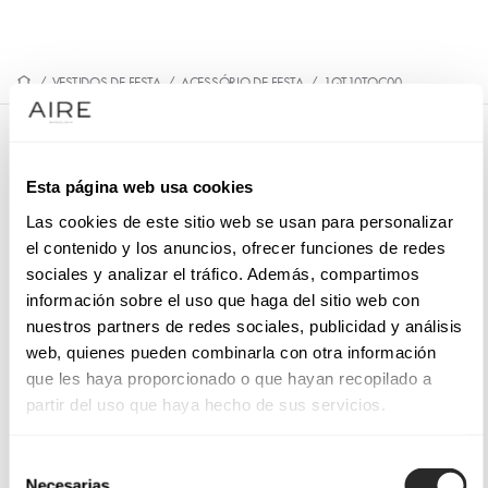
/
VESTIDOS DE FESTA
/
ACESSÓRIO DE FESTA
/
1QT10TOC00
1QT10TOC00
Esta página web usa cookies
Casquete de cocktail feito em sinamay e rede. Com penas
decorativas.
Las cookies de este sitio web se usan para personalizar
el contenido y los anuncios, ofrecer funciones de redes
sociales y analizar el tráfico. Además, compartimos
información sobre el uso que haga del sitio web con
nuestros partners de redes sociales, publicidad y análisis
SOLICITE UMA MARCAÇÃO
web, quienes pueden combinarla con otra información
que les haya proporcionado o que hayan recopilado a
partir del uso que haya hecho de sus servicios.
Selección
Necesarias