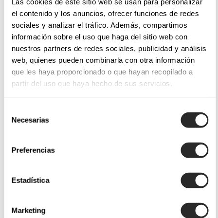
Las cookies de este sitio web se usan para personalizar
el contenido y los anuncios, ofrecer funciones de redes
RIBES
RIOSA
sociales y analizar el tráfico. Además, compartimos
RAFAELA
RAVEN
información sobre el uso que haga del sitio web con
nuestros partners de redes sociales, publicidad y análisis
RILEY
RANDAL
web, quienes pueden combinarla con otra información
que les haya proporcionado o que hayan recopilado a
partir del uso que haya hecho de sus servicios.
A linha da Aire Boho combina elegância e atualidade em
Selección
casamentos com
cenários naturais
. Os detalhes
cut out
, as
Necesarias
de
costas biquíni
e os
decotes halter
fazem com que esta
consentimiento
linha se destaque pela sua moderna elegância. As futuras
Preferencias
noivas com espírito boho encontrarão a tendência nos
vestidos sereia
da linha, que se renovam com decotes ilusão
Estadística
e quadrados.
Marketing