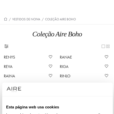
/
VESTIDOS DE NOIVA
/
COLEÇÃO AIRE BOHO
Coleção Aire Boho
RENYS
RANAE
REVA
RIGA
RAINA
RINLO
ROMAYN
RAINBOW
RELIA
RAYA
RIN
REINA
Esta página web usa cookies
RIK
RITA