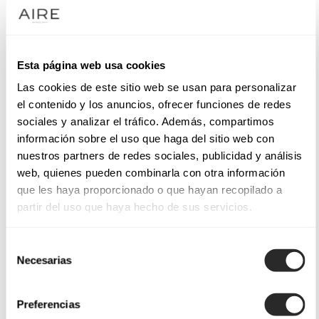
tecidos de alta qualidade, criámos um estilo versátil que
pode ser adaptado ao tipo de casamento que deseja. Esta
silhueta, ligeiramente ajustada na parte superior e com uma
Esta página web usa cookies
saia progressivamente larga, proporciona leveza e fluidez de
Las cookies de este sitio web se usan para personalizar
movimentos.
el contenido y los anuncios, ofrecer funciones de redes
sociales y analizar el tráfico. Además, compartimos
Os nossos vestidos de noiva de corte em A
información sobre el uso que haga del sitio web con
nuestros partners de redes sociales, publicidad y análisis
Se procura um design que favoreça a silhueta sem sacrificar
web, quienes pueden combinarla con otra información
a sofisticação, os nossos
vestidos de noiva de corte em
que les haya proporcionado o que hayan recopilado a
A
podem ser a escolha ideal. Com decotes subtis ou mangas
partir del uso que haya hecho de sus servicios.
delicadas, conseguirá um look harmonioso que valorizará o
seu look de noiva. Desde tecidos leves para cerimónias ao ar
Selección
Necesarias
livre a acabamentos mais elaborados para casamentos
de
clássicos, cada peça de vestuário foi concebida para alegrar
consentimiento
o seu dia e refletir a sua personalidade.
Preferencias