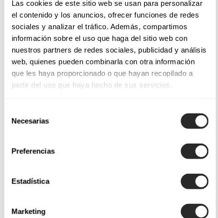
Las cookies de este sitio web se usan para personalizar
nossas coleções, sempre com tecidos suaves e acabamentos
el contenido y los anuncios, ofrecer funciones de redes
impecáveis. O tule torna-se o protagonista para realçar a sua
sociales y analizar el tráfico. Además, compartimos
figura e dar-lhe aquele ar romântico.
información sobre el uso que haga del sitio web con
nuestros partners de redes sociales, publicidad y análisis
Descubra o encanto dos vestidos de noiva em
web, quienes pueden combinarla con otra información
que les haya proporcionado o que hayan recopilado a
tule
partir del uso que haya hecho de sus servicios.
Se procura um look doce e sofisticado, descubra o encanto
Selección
dos vestidos de noiva em tule. Esta textura dá volume sem
Necesarias
de
sobrecarregar, realçando subtilmente a silhueta. São ideais
consentimiento
para cerimónias clássicas ou ambientes de exterior.
Preferencias
Recomendamos a combinação de acessórios simples que
complementem o vestido de noiva com uma saia de tule.
Estadística
Encontre o seu vestido de noiva em tule de sonho
Marketing