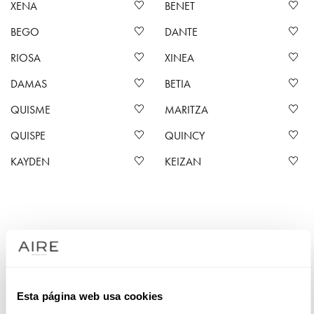
XENA
BENET
BEGO
DANTE
RIOSA
XINEA
DAMAS
BETIA
QUISME
MARITZA
QUISPE
QUINCY
KAYDEN
KEIZAN
Vestidos de noiva de tule Aire Barcelona
Os vestidos de noiva em tule conferem uma leveza
incomparável, criando um efeito delicado e feminino. Na
Esta página web usa cookies
Aire Barcelona oferecemos-lhe diferentes designs entre as