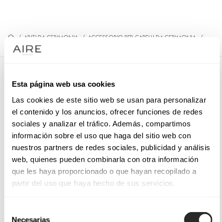
/
ABITI DA CERIMONIA
/
ACCESSORIO PER CAPELLI DA CERIMONIA
/
9QT38TOC00
9QT38TOC00
Esta página web usa cookies
Cerchietto per cerimonia. Fiore ornamentale e piume.
Las cookies de este sitio web se usan para personalizar
el contenido y los anuncios, ofrecer funciones de redes
sociales y analizar el tráfico. Además, compartimos
información sobre el uso que haga del sitio web con
PRENOTA UN APPUNTAMENTO
nuestros partners de redes sociales, publicidad y análisis
web, quienes pueden combinarla con otra información
que les haya proporcionado o que hayan recopilado a
partir del uso que haya hecho de sus servicios.
Selección
Necesarias
de