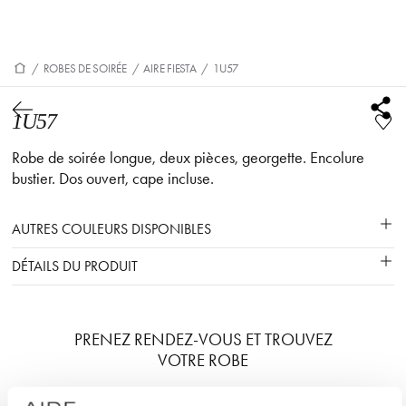
/
ROBES DE SOIRÉE
/
AIRE FIESTA
/
1U57
1U57
Robe de soirée longue, deux pièces, georgette. Encolure
bustier. Dos ouvert, cape incluse.
AUTRES COULEURS DISPONIBLES
DÉTAILS DU PRODUIT
PRENEZ RENDEZ-VOUS ET TROUVEZ
VOTRE ROBE