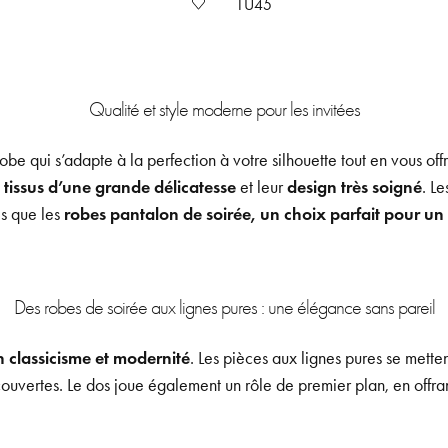
1U45
Qualité et style moderne pour les invitées
 robe qui s’adapte à la perfection à votre silhouette tout en vous 
s
tissus d’une grande délicatesse
et leur
design très soigné
. L
es que les
robes pantalon de soirée, un choix parfait pour un 
Des robes de soirée aux lignes pures : une élégance sans pareil
n classicisme et modernité
. Les pièces aux lignes pures se mette
uvertes. Le dos joue également un rôle de premier plan, en offran