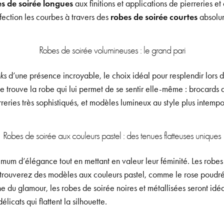
s de soirée longues
aux finitions et applications de pierreries et
erfection les courbes à travers des
robes de soirée courtes
absolum
Robes de soirée volumineuses : le grand pari
ks
d’une présence incroyable, le choix idéal pour resplendir lors
rouve la robe qui lui permet de se sentir elle-même : brocards aux
reries très sophistiqués, et modèles lumineux au style plus intempo
Robes de soirée aux couleurs pastel : des tenues flatteuses uniques
um d’élégance tout en mettant en valeur leur féminité. Les robes 
trouverez des modèles aux couleurs pastel, comme le rose poudré o
ne du glamour, les robes de soirée noires et métallisées seront id
icats qui flattent la silhouette.