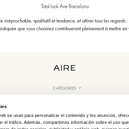
Total look Aire Barcelona
 irréprochable, qualitatif et tendance, et attirer tous les regards 
histiquée que vous choisirez contribueront pleinement à mettre en
CATÉGORIES
BESOIN D'AIDE ?
ies
POINT DE VENTE
web se usan para personalizar el contenido y los anuncios, ofrec
ar el tráfico. Además, compartimos información sobre el uso que