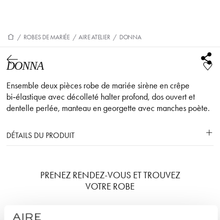
/
ROBES DE MARIÉE
/
AIRE ATELIER
/
DONNA
DONNA
Ensemble deux pièces robe de mariée sirène en crêpe
bi‑élastique avec décolleté halter profond, dos ouvert et
dentelle perlée, manteau en georgette avec manches poète.
DÉTAILS DU PRODUIT
PRENEZ RENDEZ-VOUS ET TROUVEZ
VOTRE ROBE