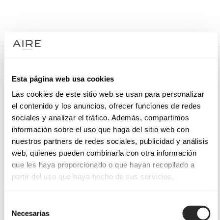
/
VESTIDOS DE FIESTA
/
BOLSO DE FIESTA
/
3UY01TER00
3UY01TER00
Esta página web usa cookies
Cartera de cocktail tipo sobre en terciopelo.
Las cookies de este sitio web se usan para personalizar
el contenido y los anuncios, ofrecer funciones de redes
sociales y analizar el tráfico. Además, compartimos
información sobre el uso que haga del sitio web con
PIDE CITA
nuestros partners de redes sociales, publicidad y análisis
web, quienes pueden combinarla con otra información
que les haya proporcionado o que hayan recopilado a
partir del uso que haya hecho de sus servicios.
Selección
Necesarias
de