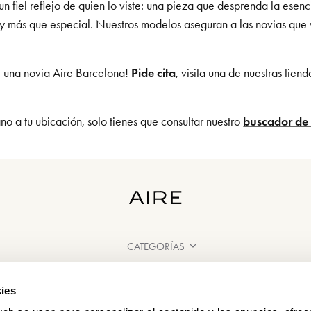
un fiel reflejo de quien lo viste: una pieza que desprenda la ese
e y más que especial. Nuestros modelos aseguran a las novias que 
é una novia Aire Barcelona!
Pide cita
, visita una de nuestras tien
o a tu ubicación, solo tienes que consultar nuestro
buscador de 
CATEGORÍAS
¿NECESITAS AYUDA?
ies
PUNTOS DE VENTA