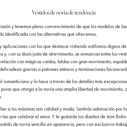
Vestidos de novia de tendencia
orazón y tenemos pleno convencimiento de que los modelos de las
rás identificada con las alternativas que ofrecemos.
 aplicaciones con los que destacar vistiendo estilismos dignos d
a y, con su dosis justa de atrevimiento, se enmarcan entre los ves
revelación con mágicas caídas, faldas con gran movimiento, espal
 delicadeza gracias a patrones etéreos y terminaciones favoreced
l romanticismo y lo hace a través de los detalles más excepcional
s puras que otorga a la novia una amplia libertad de movimiento, 
o.
elier si tus máximas son calidad y moda. Sentirás admiración por 
as que celebrar el amor. Y te gustarán los diseños de Aire Boho s
estido de novia sencillo en apariencia, pero con exclusivos traba