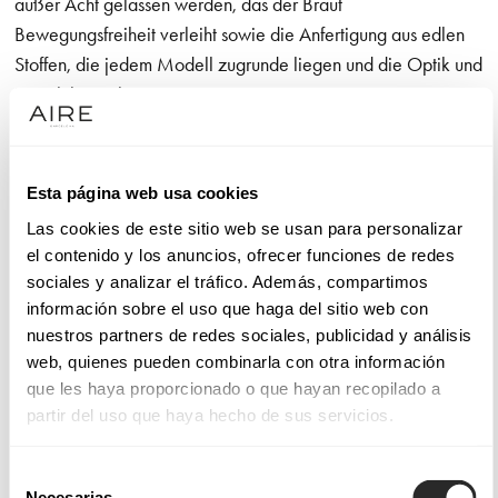
außer Acht gelassen werden, das der Braut
Bewegungsfreiheit verleiht sowie die Anfertigung aus edlen
Stoffen, die jedem Modell zugrunde liegen und die Optik und
Haptik bezaubern
Die Stoffe und Stile unserer Brautkleider
Esta página web usa cookies
Die Brautkleider von Aire Barcelona sind mit Verarbeitungen
Las cookies de este sitio web se usan para personalizar
und Applikationen versehen, die einen bewundernswerten
el contenido y los anuncios, ofrecer funciones de redes
Stil hervorheben. Dabei kann es sich um
meerjungfrau
sociales y analizar el tráfico. Además, compartimos
brautkleider
mit geschnürtem Brust- und Taillenbereich
información sobre el uso que haga del sitio web con
handeln, die den Körper zart und mit der richtigen Brise
nuestros partners de redes sociales, publicidad y análisis
Gewagtheit umhüllen.
web, quienes pueden combinarla con otra información
que les haya proporcionado o que hayan recopilado a
In unseren Kollektionen an Brautkleidern Aire Atelier, Aire
partir del uso que haya hecho de sus servicios.
Barcelona, Aire Boho, Aire Royale und Aire Diamond finden
Sie nicht nur sehr viele unterschiedliche Designs, sondern
Selección
Necesarias