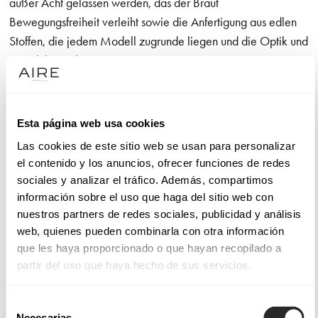
außer Acht gelassen werden, das der Braut
Bewegungsfreiheit verleiht sowie die Anfertigung aus edlen
Stoffen, die jedem Modell zugrunde liegen und die Optik und
Haptik bezaubern
Die Stoffe und Stile unserer Brautkleider
Esta página web usa cookies
Die Brautkleider von Aire Barcelona sind mit Verarbeitungen
Las cookies de este sitio web se usan para personalizar
und Applikationen versehen, die einen bewundernswerten
el contenido y los anuncios, ofrecer funciones de redes
Stil hervorheben. Dabei kann es sich um
meerjungfrau
sociales y analizar el tráfico. Además, compartimos
brautkleider
mit geschnürtem Brust- und Taillenbereich
información sobre el uso que haga del sitio web con
handeln, die den Körper zart und mit der richtigen Brise
nuestros partners de redes sociales, publicidad y análisis
Gewagtheit umhüllen.
web, quienes pueden combinarla con otra información
que les haya proporcionado o que hayan recopilado a
In unseren Kollektionen an Brautkleidern Aire Atelier, Aire
partir del uso que haya hecho de sus servicios.
Barcelona, Aire Boho, Aire Royale und Aire Diamond finden
Sie nicht nur sehr viele unterschiedliche Designs, sondern
Selección
Necesarias