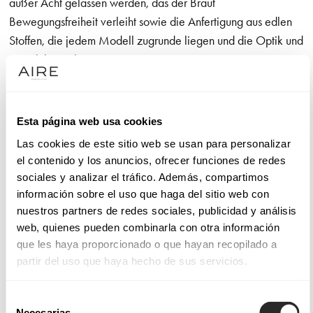
außer Acht gelassen werden, das der Braut
Bewegungsfreiheit verleiht sowie die Anfertigung aus edlen
Stoffen, die jedem Modell zugrunde liegen und die Optik und
Haptik bezaubern
Die Stoffe und Stile unserer Brautkleider
Esta página web usa cookies
Die Brautkleider von Aire Barcelona sind mit Verarbeitungen
Las cookies de este sitio web se usan para personalizar
und Applikationen versehen, die einen bewundernswerten
el contenido y los anuncios, ofrecer funciones de redes
Stil hervorheben. Dabei kann es sich um
meerjungfrau
sociales y analizar el tráfico. Además, compartimos
brautkleider
mit geschnürtem Brust- und Taillenbereich
información sobre el uso que haga del sitio web con
handeln, die den Körper zart und mit der richtigen Brise
nuestros partners de redes sociales, publicidad y análisis
Gewagtheit umhüllen.
web, quienes pueden combinarla con otra información
que les haya proporcionado o que hayan recopilado a
In unseren Kollektionen an Brautkleidern Aire Atelier, Aire
partir del uso que haya hecho de sus servicios.
Barcelona, Aire Boho, Aire Royale und Aire Diamond finden
Sie nicht nur sehr viele unterschiedliche Designs, sondern
Selección
Necesarias