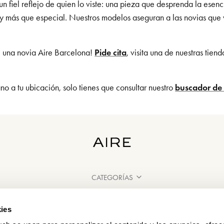
un fiel reflejo de quien lo viste: una pieza que desprenda la ese
e y más que especial. Nuestros modelos aseguran a las novias que 
é una novia Aire Barcelona!
Pide cita
, visita una de nuestras tien
o a tu ubicación, solo tienes que consultar nuestro
buscador de 
CATEGORÍAS
¿NECESITAS AYUDA?
ies
PUNTOS DE VENTA