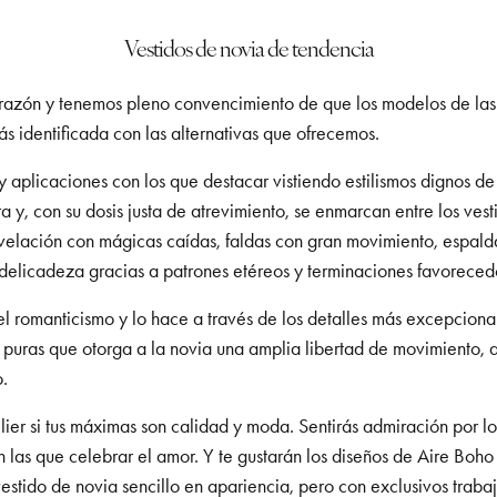
Vestidos de novia de tendencia
orazón y tenemos pleno convencimiento de que los modelos de las
rás identificada con las alternativas que ofrecemos.
 aplicaciones con los que destacar vistiendo estilismos dignos d
a y, con su dosis justa de atrevimiento, se enmarcan entre los ves
revelación con mágicas caídas, faldas con gran movimiento, espal
 delicadeza gracias a patrones etéreos y terminaciones favoreced
l romanticismo y lo hace a través de los detalles más excepcional
s puras que otorga a la novia una amplia libertad de movimiento, 
o.
elier si tus máximas son calidad y moda. Sentirás admiración por 
as que celebrar el amor. Y te gustarán los diseños de Aire Boho s
estido de novia sencillo en apariencia, pero con exclusivos traba