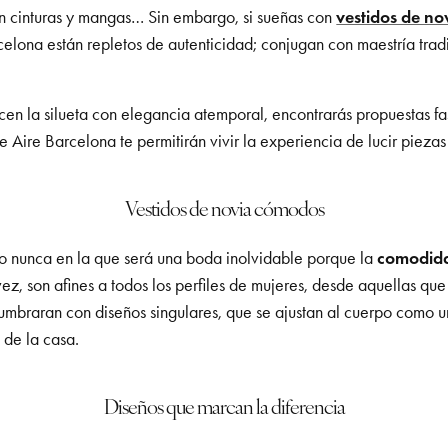
en cinturas y mangas… Sin embargo, si sueñas con
vestidos de no
elona están repletos de autenticidad; conjugan con maestría trad
icen la silueta con elegancia atemporal, encontrarás propuestas fa
 Aire Barcelona te permitirán vivir la experiencia de lucir piezas
Vestidos de novia cómodos
mo nunca en la que será una boda inolvidable porque la
comodid
vez, son afines a todos los perfiles de mujeres, desde aquellas qu
lumbraran con diseños singulares, que se ajustan al cuerpo como 
o de la casa.
Diseños que marcan la diferencia