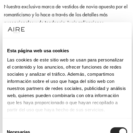
Nuestra exclusiva marca de vestidos de novia apuesta por el
romanticismo y lo hace a través de los detalles más
excepcionales y de tendencia. Lucir aplicaciones
extraordinarias de camino al altar es un lujo. No olvidamos el
diseño de líneas puras que otorga a la novia una amplia
libertad de movimiento, así como la confección con telas
Esta página web usa cookies
nobles que utilizamos en cada modelo y que son un gusto
Las cookies de este sitio web se usan para personalizar
para la vista y para el tacto.
el contenido y los anuncios, ofrecer funciones de redes
sociales y analizar el tráfico. Además, compartimos
Sucumbirás con la línea de vestidos de alta costura Aire
información sobre el uso que haga del sitio web con
Atelier si tus máximas son calidad y moda. Sentirás
nuestros partners de redes sociales, publicidad y análisis
admiración por los modelos Aire Barcelona, que funden la
web, quienes pueden combinarla con otra información
elegancia con la sensualidad, dando lugar a confecciones
que les haya proporcionado o que hayan recopilado a
muy femeninas con las que celebrar el amor. Y te gustarán los
partir del uso que haya hecho de sus servicios.
diseños de Aire Boho si eres una novia con sensibilidad por
los detalles que, decididamente, quiere dar el “sí, quiero”
Selección
enfundada en un vestido de novia sencillo en apariencia,
Necesarias
de