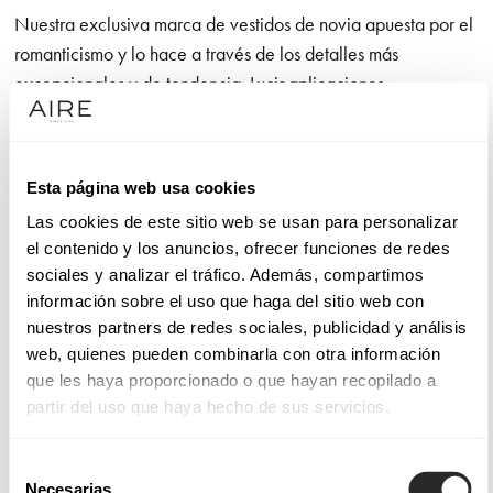
Nuestra exclusiva marca de vestidos de novia apuesta por el
romanticismo y lo hace a través de los detalles más
excepcionales y de tendencia. Lucir aplicaciones
extraordinarias de camino al altar es un lujo. No olvidamos el
diseño de líneas puras que otorga a la novia una amplia
libertad de movimiento, así como la confección con telas
Esta página web usa cookies
nobles que utilizamos en cada modelo y que son un gusto
Las cookies de este sitio web se usan para personalizar
para la vista y para el tacto.
el contenido y los anuncios, ofrecer funciones de redes
sociales y analizar el tráfico. Además, compartimos
Sucumbirás con la línea de vestidos de alta costura Aire
información sobre el uso que haga del sitio web con
Atelier si tus máximas son calidad y moda. Sentirás
nuestros partners de redes sociales, publicidad y análisis
admiración por los modelos Aire Barcelona, que funden la
web, quienes pueden combinarla con otra información
elegancia con la sensualidad, dando lugar a confecciones
que les haya proporcionado o que hayan recopilado a
muy femeninas con las que celebrar el amor. Y te gustarán los
partir del uso que haya hecho de sus servicios.
diseños de Aire Boho si eres una novia con sensibilidad por
los detalles que, decididamente, quiere dar el “sí, quiero”
Selección
enfundada en un vestido de novia sencillo en apariencia,
Necesarias
de