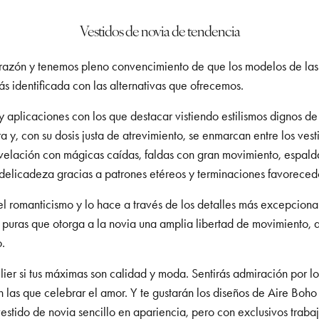
Vestidos de novia de tendencia
orazón y tenemos pleno convencimiento de que los modelos de las
rás identificada con las alternativas que ofrecemos.
 aplicaciones con los que destacar vistiendo estilismos dignos d
a y, con su dosis justa de atrevimiento, se enmarcan entre los ves
revelación con mágicas caídas, faldas con gran movimiento, espal
 delicadeza gracias a patrones etéreos y terminaciones favoreced
l romanticismo y lo hace a través de los detalles más excepcional
s puras que otorga a la novia una amplia libertad de movimiento, 
o.
elier si tus máximas son calidad y moda. Sentirás admiración por 
as que celebrar el amor. Y te gustarán los diseños de Aire Boho s
estido de novia sencillo en apariencia, pero con exclusivos traba