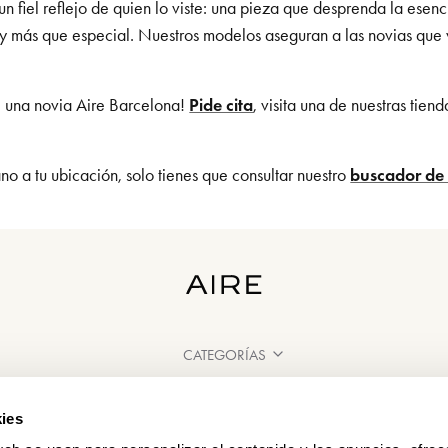
un fiel reflejo de quien lo viste: una pieza que desprenda la ese
e y más que especial. Nuestros modelos aseguran a las novias que 
é una novia Aire Barcelona!
Pide cita
, visita una de nuestras tien
o a tu ubicación, solo tienes que consultar nuestro
buscador de 
CATEGORÍAS
¿NECESITAS AYUDA?
ies
PUNTOS DE VENTA