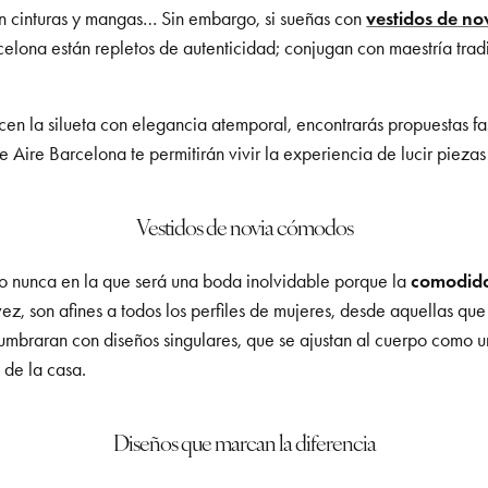
en cinturas y mangas… Sin embargo, si sueñas con
vestidos de no
elona están repletos de autenticidad; conjugan con maestría trad
icen la silueta con elegancia atemporal, encontrarás propuestas fa
 Aire Barcelona te permitirán vivir la experiencia de lucir piezas
Vestidos de novia cómodos
mo nunca en la que será una boda inolvidable porque la
comodid
vez, son afines a todos los perfiles de mujeres, desde aquellas qu
lumbraran con diseños singulares, que se ajustan al cuerpo como 
o de la casa.
Diseños que marcan la diferencia