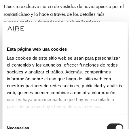
Nuestra exclusiva marca de vestidos de novia apuesta por el
romanticismo y lo hace a través de los detalles más
excepcionales y de tendencia. Lucir aplicaciones
extraordinarias de camino al altar es un lujo. No olvidamos el
diseño de líneas puras que otorga a la novia una amplia
libertad de movimiento, así como la confección con telas
Esta página web usa cookies
nobles que utilizamos en cada modelo y que son un gusto
Las cookies de este sitio web se usan para personalizar
para la vista y para el tacto.
el contenido y los anuncios, ofrecer funciones de redes
sociales y analizar el tráfico. Además, compartimos
Sucumbirás con la línea de vestidos de alta costura Aire
información sobre el uso que haga del sitio web con
Atelier si tus máximas son calidad y moda. Sentirás
nuestros partners de redes sociales, publicidad y análisis
admiración por los modelos Aire Barcelona, que funden la
web, quienes pueden combinarla con otra información
elegancia con la sensualidad, dando lugar a confecciones
que les haya proporcionado o que hayan recopilado a
muy femeninas con las que celebrar el amor. Y te gustarán los
partir del uso que haya hecho de sus servicios.
diseños de Aire Boho si eres una novia con sensibilidad por
los detalles que, decididamente, quiere dar el “sí, quiero”
Selección
enfundada en un vestido de novia sencillo en apariencia,
Necesarias
de