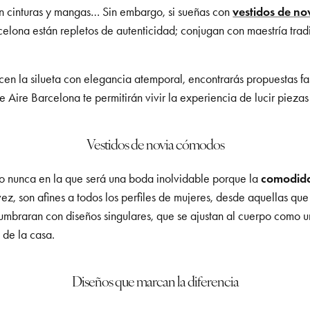
en cinturas y mangas… Sin embargo, si sueñas con
vestidos de no
elona están repletos de autenticidad; conjugan con maestría trad
icen la silueta con elegancia atemporal, encontrarás propuestas fa
 Aire Barcelona te permitirán vivir la experiencia de lucir piezas
Vestidos de novia cómodos
mo nunca en la que será una boda inolvidable porque la
comodid
vez, son afines a todos los perfiles de mujeres, desde aquellas qu
lumbraran con diseños singulares, que se ajustan al cuerpo como 
o de la casa.
Diseños que marcan la diferencia