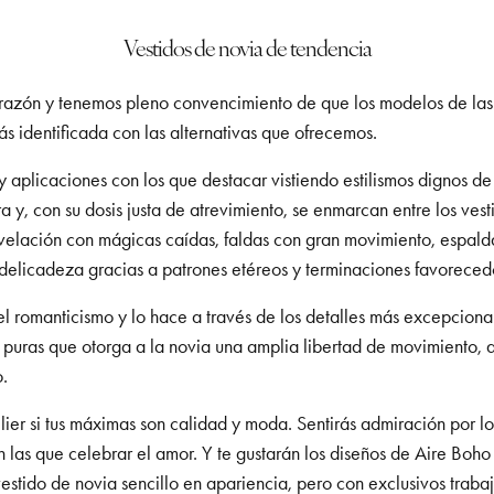
Vestidos de novia de tendencia
orazón y tenemos pleno convencimiento de que los modelos de las
rás identificada con las alternativas que ofrecemos.
 aplicaciones con los que destacar vistiendo estilismos dignos d
a y, con su dosis justa de atrevimiento, se enmarcan entre los ves
revelación con mágicas caídas, faldas con gran movimiento, espal
 delicadeza gracias a patrones etéreos y terminaciones favoreced
l romanticismo y lo hace a través de los detalles más excepcional
s puras que otorga a la novia una amplia libertad de movimiento, 
o.
elier si tus máximas son calidad y moda. Sentirás admiración por 
as que celebrar el amor. Y te gustarán los diseños de Aire Boho s
estido de novia sencillo en apariencia, pero con exclusivos traba