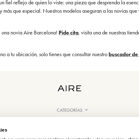
un fiel reflejo de quien lo viste: una pieza que desprenda la ese
e y más que especial. Nuestros modelos aseguran a las novias que 
é una novia Aire Barcelona!
Pide cita
, visita una de nuestras tien
o a tu ubicación, solo tienes que consultar nuestro
buscador de 
CATEGORÍAS
¿NECESITAS AYUDA?
ies
PUNTOS DE VENTA