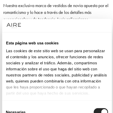
Nuestra exclusiva marca de vestidos de novia apuesta por el
romanticismo y lo hace a través de los detalles más
excepcionales y de tendencia. Lucir aplicaciones
extraordinarias de camino al altar es un lujo. No olvidamos el
diseño de líneas puras que otorga a la novia una amplia
libertad de movimiento, así como la confección con telas
Esta página web usa cookies
nobles que utilizamos en cada modelo y que son un gusto
Las cookies de este sitio web se usan para personalizar
para la vista y para el tacto.
el contenido y los anuncios, ofrecer funciones de redes
sociales y analizar el tráfico. Además, compartimos
Sucumbirás con la línea de vestidos de alta costura Aire
información sobre el uso que haga del sitio web con
Atelier si tus máximas son calidad y moda. Sentirás
nuestros partners de redes sociales, publicidad y análisis
admiración por los modelos Aire Barcelona, que funden la
web, quienes pueden combinarla con otra información
elegancia con la sensualidad, dando lugar a confecciones
que les haya proporcionado o que hayan recopilado a
muy femeninas con las que celebrar el amor. Y te gustarán los
partir del uso que haya hecho de sus servicios.
diseños de Aire Boho si eres una novia con sensibilidad por
los detalles que, decididamente, quiere dar el “sí, quiero”
Selección
enfundada en un vestido de novia sencillo en apariencia,
Necesarias
de