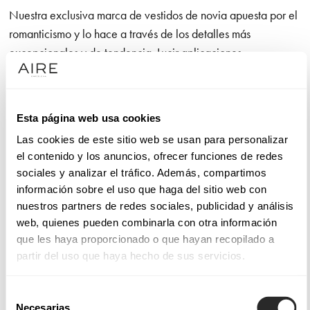
Nuestra exclusiva marca de vestidos de novia apuesta por el
romanticismo y lo hace a través de los detalles más
excepcionales y de tendencia. Lucir aplicaciones
extraordinarias de camino al altar es un lujo. No olvidamos el
diseño de líneas puras que otorga a la novia una amplia
libertad de movimiento, así como la confección con telas
Esta página web usa cookies
nobles que utilizamos en cada modelo y que son un gusto
Las cookies de este sitio web se usan para personalizar
para la vista y para el tacto.
el contenido y los anuncios, ofrecer funciones de redes
sociales y analizar el tráfico. Además, compartimos
Sucumbirás con la línea de vestidos de alta costura Aire
información sobre el uso que haga del sitio web con
Atelier si tus máximas son calidad y moda. Sentirás
nuestros partners de redes sociales, publicidad y análisis
admiración por los modelos Aire Barcelona, que funden la
web, quienes pueden combinarla con otra información
elegancia con la sensualidad, dando lugar a confecciones
que les haya proporcionado o que hayan recopilado a
muy femeninas con las que celebrar el amor. Y te gustarán los
partir del uso que haya hecho de sus servicios.
diseños de Aire Boho si eres una novia con sensibilidad por
los detalles que, decididamente, quiere dar el “sí, quiero”
Selección
enfundada en un vestido de novia sencillo en apariencia,
Necesarias
de