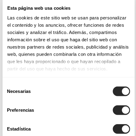
Esta página web usa cookies
Tecidos e estilos nos nossos vestidos para noivas
Las cookies de este sitio web se usan para personalizar
el contenido y los anuncios, ofrecer funciones de redes
Os vestidos de noiva Aire Barcelona incorporam
sociales y analizar el tráfico. Además, compartimos
acabamentos e aplicações de destaque e estilos dignos de
información sobre el uso que haga del sitio web con
admiração; quer se trate de
vestidos de noiva sereia
, que
nuestros partners de redes sociales, publicidad y análisis
abraçam o busto e as ancas, envolvendo o corpo
web, quienes pueden combinarla con otra información
suavemente e com a quantidade certa de ousadia.
que les haya proporcionado o que hayan recopilado a
partir del uso que haya hecho de sus servicios.
Entre as nossas coleções de vestidos de noiva Aire Atelier,
Aire Barcelona, Aire Boho, Aire Royale e Aire Diamond, não
Selección
só encontrará uma grande variedade de designs — desde
Necesarias
de
vestidos de noiva princesa
, ideais para noivas que sonham
consentimiento
com um visual digno de conto de fadas, até
vestidos de
Preferencias
noiva de corte em A
, que oferecem uma elegância
intemporal e favorecem todos os tipos de corpo. Também
Estadística
disponibilizamos tecidos leves cuidadosamente escolhidos