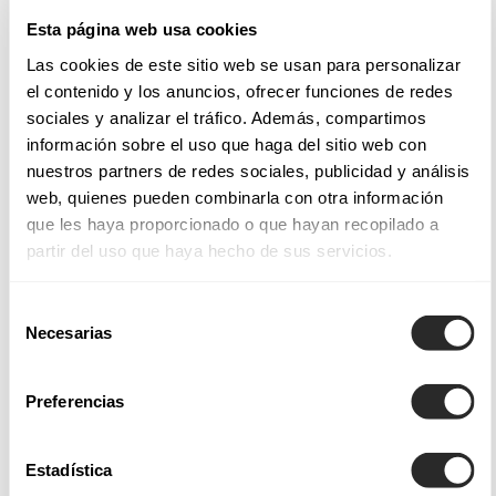
Esta página web usa cookies
Tecidos e estilos nos nossos vestidos para noivas
Las cookies de este sitio web se usan para personalizar
el contenido y los anuncios, ofrecer funciones de redes
Os vestidos de noiva Aire Barcelona incorporam
sociales y analizar el tráfico. Además, compartimos
acabamentos e aplicações de destaque e estilos dignos de
información sobre el uso que haga del sitio web con
admiração; quer se trate de
vestidos de noiva sereia
, que
nuestros partners de redes sociales, publicidad y análisis
abraçam o busto e as ancas, envolvendo o corpo
web, quienes pueden combinarla con otra información
suavemente e com a quantidade certa de ousadia.
que les haya proporcionado o que hayan recopilado a
partir del uso que haya hecho de sus servicios.
Entre as nossas coleções de vestidos de noiva Aire Atelier,
Aire Barcelona, Aire Boho, Aire Royale e Aire Diamond, não
Selección
só encontrará uma grande variedade de designs — desde
Necesarias
de
vestidos de noiva princesa
, ideais para noivas que sonham
consentimiento
com um visual digno de conto de fadas, até
vestidos de
Preferencias
noiva de corte em A
, que oferecem uma elegância
intemporal e favorecem todos os tipos de corpo. Também
Estadística
disponibilizamos tecidos leves cuidadosamente escolhidos