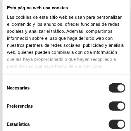
Esta página web usa cookies
Tecidos e estilos nos nossos vestidos para noivas
Las cookies de este sitio web se usan para personalizar
el contenido y los anuncios, ofrecer funciones de redes
Os vestidos de noiva Aire Barcelona incorporam
sociales y analizar el tráfico. Además, compartimos
acabamentos e aplicações de destaque e estilos dignos de
información sobre el uso que haga del sitio web con
admiração; quer se trate de
vestidos de noiva sereia
, que
nuestros partners de redes sociales, publicidad y análisis
abraçam o busto e as ancas, envolvendo o corpo
web, quienes pueden combinarla con otra información
suavemente e com a quantidade certa de ousadia.
que les haya proporcionado o que hayan recopilado a
partir del uso que haya hecho de sus servicios.
Entre as nossas coleções de vestidos de noiva Aire Atelier,
Aire Barcelona, Aire Boho, Aire Royale e Aire Diamond, não
Selección
só encontrará uma grande variedade de designs — desde
Necesarias
de
vestidos de noiva princesa
, ideais para noivas que sonham
consentimiento
com um visual digno de conto de fadas, até
vestidos de
Preferencias
noiva de corte em A
, que oferecem uma elegância
intemporal e favorecem todos os tipos de corpo. Também
Estadística
disponibilizamos tecidos leves cuidadosamente escolhidos