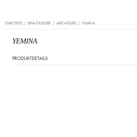
STARTSEITE
/
BRAUTKLEIDER
/
AIRE ATELIER
/
YEMINA
YEMINA
PRODUKTDETAILS