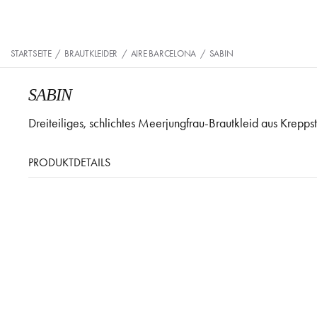
STARTSEITE
/
BRAUTKLEIDER
/
AIRE BARCELONA
/
SABIN
SABIN
Dreiteiliges, schlichtes Meerjungfrau-Brautkleid aus Krepps
PRODUKTDETAILS