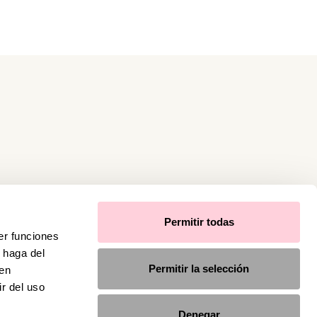
Permitir todas
er funciones
 haga del
Permitir la selección
den
r del uso
Denegar