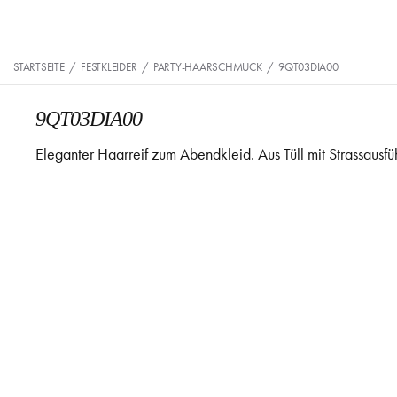
STARTSEITE
/
FESTKLEIDER
/
PARTY-HAARSCHMUCK
/
9QT03DIA00
9QT03DIA00
Eleganter Haarreif zum Abendkleid. Aus Tüll mit Strassausfü