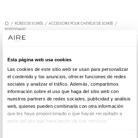
/
ROBES DE SOIRÉE
/
ACCESSOIRE POUR CHEVEUX DE SOIRÉE
/
9QT03DIA00
9QT03DIA00
Diadème de cocktail de style élégant. Confectionné en tulle
Esta página web usa cookies
et aux finitions en pierreries. Outfit MB Accessories pour les
Las cookies de este sitio web se usan para personalizar
soirées et les fêtes.
el contenido y los anuncios, ofrecer funciones de redes
sociales y analizar el tráfico. Además, compartimos
información sobre el uso que haga del sitio web con
nuestros partners de redes sociales, publicidad y análisis
PRENEZ RENDEZ-VOUS
web, quienes pueden combinarla con otra información
que les haya proporcionado o que hayan recopilado a
partir del uso que haya hecho de sus servicios.
Selección