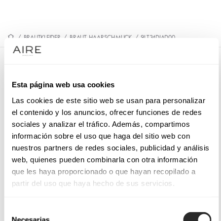
/
BRAUTKLEIDER
/
BRAUT-HAARSCHMUCK
/
9LT34DIAD00
9LT34DIAD00
Esta página web usa cookies
Romantischer Braut-Haarreif. Hergestellt aus Perlen und
Organza. Zartes Outfit von MB Accessories.
Las cookies de este sitio web se usan para personalizar
el contenido y los anuncios, ofrecer funciones de redes
sociales y analizar el tráfico. Además, compartimos
información sobre el uso que haga del sitio web con
nuestros partners de redes sociales, publicidad y análisis
TERMIN VEREINBAREN
web, quienes pueden combinarla con otra información
que les haya proporcionado o que hayan recopilado a
partir del uso que haya hecho de sus servicios.
Selección
Necesarias