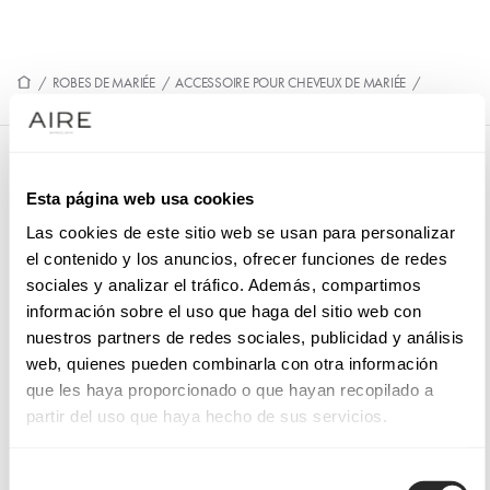
/
ROBES DE MARIÉE
/
ACCESSOIRE POUR CHEVEUX DE MARIÉE
/
9LT34DIAD00
9LT34DIAD00
Esta página web usa cookies
Diadème de mariée et style romantique. Élaboré en perles et
Las cookies de este sitio web se usan para personalizar
organza. Outfit délicat MB Accessories.
el contenido y los anuncios, ofrecer funciones de redes
sociales y analizar el tráfico. Además, compartimos
información sobre el uso que haga del sitio web con
nuestros partners de redes sociales, publicidad y análisis
PRENEZ RENDEZ-VOUS
web, quienes pueden combinarla con otra información
que les haya proporcionado o que hayan recopilado a
partir del uso que haya hecho de sus servicios.
Selección