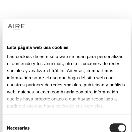
/
BRAUTKLEIDER
/
BRAUT-HAARSCHMUCK
/
4LT51DIAD0P
4LT51DIAD0P
Esta página web usa cookies
Braut-Haarreif aus Metall und Strass.
Las cookies de este sitio web se usan para personalizar
el contenido y los anuncios, ofrecer funciones de redes
sociales y analizar el tráfico. Además, compartimos
información sobre el uso que haga del sitio web con
TERMIN VEREINBAREN
nuestros partners de redes sociales, publicidad y análisis
web, quienes pueden combinarla con otra información
que les haya proporcionado o que hayan recopilado a
partir del uso que haya hecho de sus servicios.
Selección
Necesarias
de