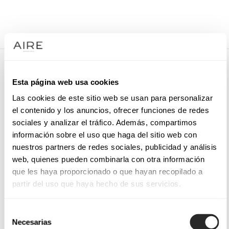
/
ABITI DA SPOSA
/
ACCESSORIO PER CAPELLI DA SPOSA
/
4LT51DIAD0P
4LT51DIAD0P
Esta página web usa cookies
Diadema da sposa in metallo e strass, con strisce di chiffon.
Las cookies de este sitio web se usan para personalizar
el contenido y los anuncios, ofrecer funciones de redes
sociales y analizar el tráfico. Además, compartimos
información sobre el uso que haga del sitio web con
PRENOTA UN APPUNTAMENTO
nuestros partners de redes sociales, publicidad y análisis
web, quienes pueden combinarla con otra información
que les haya proporcionado o que hayan recopilado a
partir del uso que haya hecho de sus servicios.
Selección
Necesarias
de