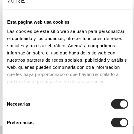
Dienstag: 10:30–14:00 Uhr, 17:30–20:15 Uhr
Mittwoch: 10:30–14:00 Uhr, 17:30–20:15 Uhr
Donnerstag: 10:30–14:00 Uhr, 17:30–20:15 Uhr
Esta página web usa cookies
Freitag: 10:30–14:00 Uhr, 17:30–20:15 Uhr
Las cookies de este sitio web se usan para personalizar
Samstag: 10:30–14:00 Uhr
el contenido y los anuncios, ofrecer funciones de redes
Sonntag: Geschlossen
sociales y analizar el tráfico. Además, compartimos
información sobre el uso que haga del sitio web con
nuestros partners de redes sociales, publicidad y análisis
TERMIN VEREINBAREN
web, quienes pueden combinarla con otra información
que les haya proporcionado o que hayan recopilado a
partir del uso que haya hecho de sus servicios.
KOLLEKTIONEN
KOMMUNION
Selección
Necesarias
de
consentimiento
Preferencias