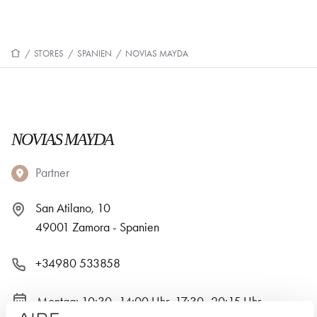
/
STORES
/
SPANIEN
/
NOVIAS MAYDA
NOVIAS MAYDA
Partner
San Atilano, 10
49001 Zamora - Spanien
+34980 533858
Montag: 10:30–14:00 Uhr, 17:30–20:15 Uhr