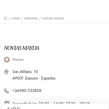
/
LOJAS
/
ESPANHA
/
NOVIAS MAYDA
NOVIAS MAYDA
Partner
San Atilano, 10
49001 Zamora - Espanha
+34980 533858
Segunda-feira: 10:30 – 14:00, 17:30 – 20:15