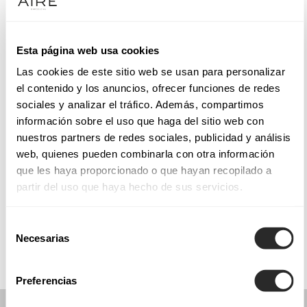
Terça-feira: 10:30 – 14:00, 17:30 – 20:15
Quarta-feira: 10:30 – 14:00, 17:30 – 20:15
Quinta-feira: 10:30 – 14:00, 17:30 – 20:15
Esta página web usa cookies
Sexta-feira: 10:30 – 14:00, 17:30 – 20:15
Las cookies de este sitio web se usan para personalizar
Sábado: 10:30 – 14:00
el contenido y los anuncios, ofrecer funciones de redes
Domingo: Fechado
sociales y analizar el tráfico. Además, compartimos
información sobre el uso que haga del sitio web con
nuestros partners de redes sociales, publicidad y análisis
PEÇA UMA MARCAÇÃO
web, quienes pueden combinarla con otra información
que les haya proporcionado o que hayan recopilado a
partir del uso que haya hecho de sus servicios.
COLLECTIONS
COMUNHÃO
Selección
Necesarias
de
consentimiento
Preferencias