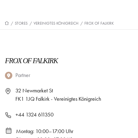
/
STORES
/
VEREINIGTES KÖNIGREICH
/
FROX OF FALKIRK
FROX OF FALKIRK
Partner
32 Newmarket St
FK1 1JQ Falkirk - Vereinigtes Königreich
+44 1324 611350
Montag: 10:00–17:00 Uhr