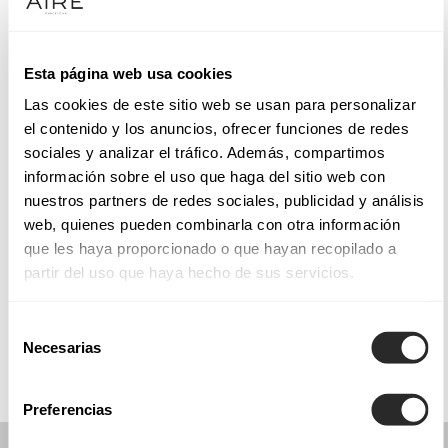
Dienstag: 10:30–14:00 Uhr, 17:00–20:30 Uhr
Mittwoch: 10:30–14:00 Uhr, 17:00–20:30 Uhr
Donnerstag: 10:30–14:00 Uhr, 17:00–20:30 Uhr
Esta página web usa cookies
Freitag: 10:30–14:00 Uhr, 17:00–20:30 Uhr
Las cookies de este sitio web se usan para personalizar
Samstag: 10:30–14:00 Uhr, 17:00–20:30 Uhr
el contenido y los anuncios, ofrecer funciones de redes
Sonntag: Geschlossen
sociales y analizar el tráfico. Además, compartimos
información sobre el uso que haga del sitio web con
nuestros partners de redes sociales, publicidad y análisis
TERMIN VEREINBAREN
web, quienes pueden combinarla con otra información
que les haya proporcionado o que hayan recopilado a
partir del uso que haya hecho de sus servicios.
KOLLEKTIONEN
KOMMUNION
Selección
Necesarias
de
consentimiento
Preferencias