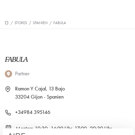
/
STORES
/
SPANIEN
/
FABULA
FABULA
Partner
Ramon Y Cajal, 13 Bajo
33204 Gijon - Spanien
+34984 395146
Montag: 10:30–14:00 Uhr, 17:00–20:30 Uhr