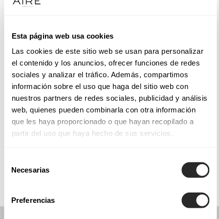
Mardi: 10:30 – 14:00, 17:00 – 20:30
Mercredi: 10:30 – 14:00, 17:00 – 20:30
Jeudi: 10:30 – 14:00, 17:00 – 20:30
Esta página web usa cookies
Vendredi: 10:30 – 14:00, 17:00 – 20:30
Las cookies de este sitio web se usan para personalizar
Samedi: 10:30 – 14:00, 17:00 – 20:30
el contenido y los anuncios, ofrecer funciones de redes
Dimanche: Fermé
sociales y analizar el tráfico. Además, compartimos
información sobre el uso que haga del sitio web con
nuestros partners de redes sociales, publicidad y análisis
PRENEZ RENDEZ-VOUS
web, quienes pueden combinarla con otra información
que les haya proporcionado o que hayan recopilado a
partir del uso que haya hecho de sus servicios.
COLLECTIONS
COMMUNION
Selección
Necesarias
de
consentimiento
Preferencias