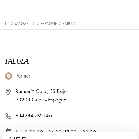
/
MAGASINS
/
ESPAGNE
/
FABULA
FABULA
Partner
Ramon Y Cajal, 13 Bajo
33204 Gijon - Espagne
+34984 395146
Lundi: 10:30 – 14:00, 17:00 – 20:30