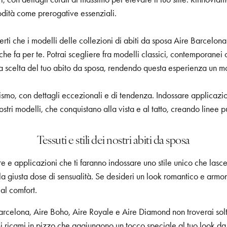
modità come prerogative essenziali.
erti che i modelli delle collezioni di abiti da sposa Aire Barcelon
 che fa per te. Potrai scegliere fra modelli classici, contemporanei
lla scelta del tuo abito da sposa, rendendo questa esperienza un
cismo, con dettagli eccezionali e di tendenza. Indossare applicazio
i nostri modelli, che conquistano alla vista e al tatto, creando lin
Tessuti e stili dei nostri abiti da sposa
re e applicazioni che ti faranno indossare uno stile unico che lasce
la giusta dose di sensualità. Se desideri un look romantico e armon
al comfort.
e Barcelona, Aire Boho, Aire Royale e Aire Diamond non troverai sol
i ricami in pizzo che aggiungono un tocco speciale al tuo look da 