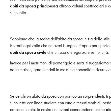
abiti da sposa principessa
offrono volumi spettacolari e de
silhouette.
Sappiamo che la scelta dell'abito da sposa inizia dallo stile 
ispirarti ogni volta che ne avrai bisogno. Proprio per questo
abiti da sposa civile
che uniscano eleganza e semplicità.
Invece per i matrimoni di pomeriggio e sera, ti suggeriamo tess
della maison, garantendoti la massima comodità e sicurezza
Se cerchi un abito da sposa con particolari sorprendenti, ti
silhouette con linee studiate con cura e tessuti morbidi, per
personalizzato, le nostre collezioni comprendono anche
ab