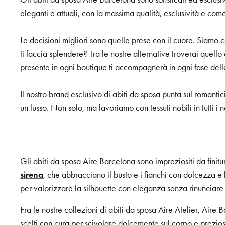
eleganti e attuali, con la massima qualità, esclusività e co
Le decisioni migliori sono quelle prese con il cuore. Siamo c
ti faccia splendere? Tra le nostre alternative troverai quello
presente in ogni boutique ti accompagnerà in ogni fase de
Il nostro brand esclusivo di abiti da sposa punta sul romanti
un lusso. Non solo, ma lavoriamo con tessuti nobili in tutti 
Gli abiti da sposa Aire Barcelona sono impreziositi da finitu
sirena
, che abbracciano il busto e i fianchi con dolcezza e 
per valorizzare la silhouette con eleganza senza rinunciare 
Fra le nostre collezioni di abiti da sposa Aire Atelier, Air
scelti con cura per scivolare dolcemente sul corpo e prezios