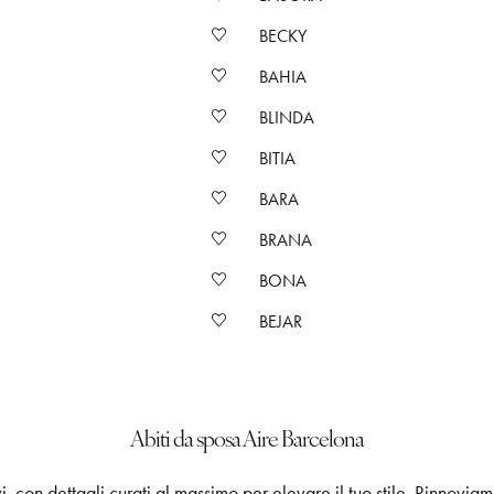
BECKY
BAHIA
BLINDA
BITIA
BARA
BRANA
BONA
BEJAR
Abiti da sposa Aire Barcelona
i, con dettagli curati al massimo per elevare il tuo stile. Rinnoviam