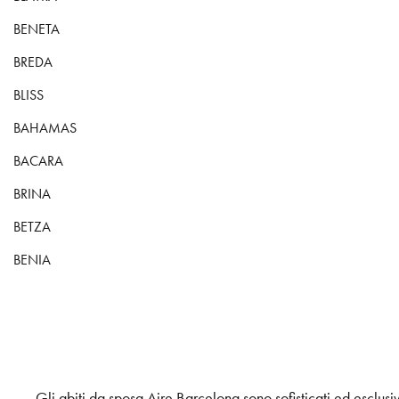
BENETA
BREDA
BLISS
BAHAMAS
BACARA
BRINA
BETZA
BENIA
Gli abiti da sposa Aire Barcelona sono sofisticati ed esclusiv