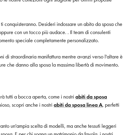
a ti conquisteranno. Desideri indossare un abito da sposa che
 oppure con un tocco più audace. . Il team di consulenti
 momento speciale completamente personalizzato.
ni di straordinaria manifattura mentre avanzi verso l'altare è
ee pure che danno alla sposa la massima libertà di movimento.
rà tutti a bocca aperta, come i nostri
abiti da sposa
ioso, scopri anche i nostri
abiti da sposa linea A
, perfetti
tanto un'ampia scelta di modelli, ma anche tessuti leggeri
sposa. E per chi sogna un matrimonio da favola, i nostri