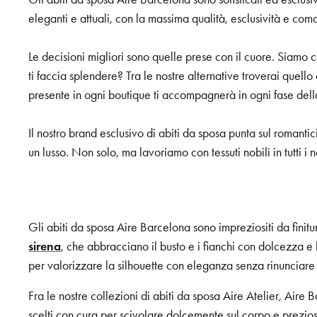
eleganti e attuali, con la massima qualità, esclusività e co
Le decisioni migliori sono quelle prese con il cuore. Siamo c
ti faccia splendere? Tra le nostre alternative troverai quello
presente in ogni boutique ti accompagnerà in ogni fase de
Il nostro brand esclusivo di abiti da sposa punta sul romanti
un lusso. Non solo, ma lavoriamo con tessuti nobili in tutti 
Gli abiti da sposa Aire Barcelona sono impreziositi da finitu
sirena
, che abbracciano il busto e i fianchi con dolcezza e 
per valorizzare la silhouette con eleganza senza rinunciare 
Fra le nostre collezioni di abiti da sposa Aire Atelier, Air
scelti con cura per scivolare dolcemente sul corpo e prezios