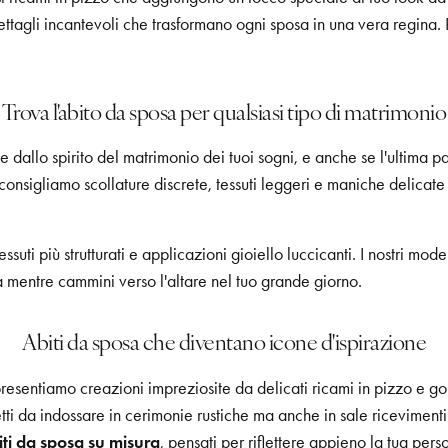
ttagli incantevoli che trasformano ogni sposa in una vera regina. Rea
Trova l'abito da sposa per qualsiasi tipo di matrimonio
e dallo spirito del matrimonio dei tuoi sogni, e anche se l'ultima p
 consigliamo scollature discrete, tessuti leggeri e maniche delicate
uti più strutturati e applicazioni gioiello luccicanti. I nostri model
 mentre cammini verso l'altare nel tuo grande giorno.
Abiti da sposa che diventano icone d'ispirazione
 presentiamo creazioni impreziosite da delicati ricami in pizzo e 
fetti da indossare in cerimonie rustiche ma anche in sale riceviment
iti da sposa su misura
, pensati per riflettere appieno la tua pers