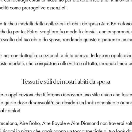
modità come prerogative essenziali.
erti che i modelli delle collezioni di abiti da sposa Aire Barcelon
 che fa per te. Potrai scegliere fra modelli classici, contemporanei
lla scelta del tuo abito da sposa, rendendo questa esperienza un
cismo, con dettagli eccezionali e di tendenza. Indossare applicazio
i nostri modelli, che conquistano alla vista e al tatto, creando lin
Tessuti e stili dei nostri abiti da sposa
re e applicazioni che ti faranno indossare uno stile unico che lasce
la giusta dose di sensualità. Se desideri un look romantico e armon
al comfort.
e Barcelona, Aire Boho, Aire Royale e Aire Diamond non troverai sol
i ricami in pizzo che aggiungono un tocco speciale al tuo look da 