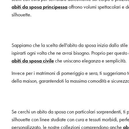
abiti da sposa principessa
offrono volumi spettacolari e de
silhouette.
Sappiamo che la scelta dell'abito da sposa inizia dallo stile 
ispirarti ogni volta che ne avrai bisogno. Proprio per questo
abiti da sposa civile
che uniscano eleganza e semplicità.
Invece per i matrimoni di pomeriggio e sera, ti suggeriamo tess
della maison, garantendoti la massima comodità e sicurezza
Se cerchi un abito da sposa con particolari sorprendenti, ti
silhouette con linee studiate con cura e tessuti morbidi, per
personalizzato, le nostre collezioni comprendono anche
ab