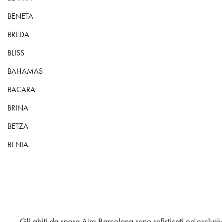
BENETA
BREDA
BLISS
BAHAMAS
BACARA
BRINA
BETZA
BENIA
Gli abiti da sposa Aire Barcelona sono sofisticati ed esclusiv