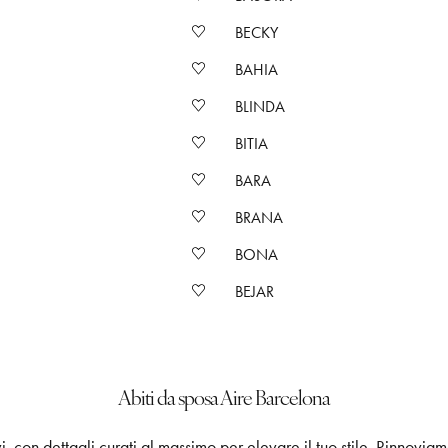
BECKY
BAHIA
BLINDA
BITIA
BARA
BRANA
BONA
BEJAR
Abiti da sposa Aire Barcelona
i, con dettagli curati al massimo per elevare il tuo stile. Rinnoviam