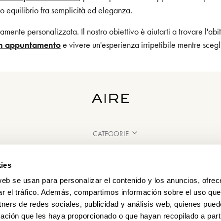
to equilibrio fra semplicità ed eleganza.
ente personalizzata. Il nostro obiettivo è aiutarti a trovare l'abi
un appuntamento
e vivere un'esperienza irripetibile mentre scegli 
CATEGORIE
HAI BISOGNO DI AIUTO?
ies
PUNTI VENDITA
web se usan para personalizar el contenido y los anuncios, ofrec
ar el tráfico. Además, compartimos información sobre el uso que
tners de redes sociales, publicidad y análisis web, quienes pue
ación que les haya proporcionado o que hayan recopilado a parti