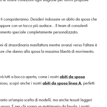
a ti conquisteranno. Desideri indossare un abito da sposa che
 oppure con un tocco più audace. . Il team di consulenti
 momento speciale completamente personalizzato.
ni di straordinaria manifattura mentre avanzi verso l'altare è
ee pure che danno alla sposa la massima libertà di movimento.
rà tutti a bocca aperta, come i nostri
abiti da sposa
ioso, scopri anche i nostri
abiti da sposa linea A
, perfetti
tanto un'ampia scelta di modelli, ma anche tessuti leggeri
sposa. E per chi sogna un matrimonio da favola, i nostri