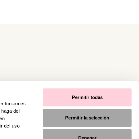
Permitir todas
er funciones
 haga del
Permitir la selección
den
r del uso
Denegar