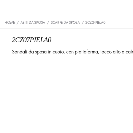
HOME
/
ABITI DA SPOSA
/
SCARPE DA SPOSA
/
2CZ07PIELA0
2CZ07PIELA0
Sandali da sposa in cuoio, con piattaforma, tacco alto e cal