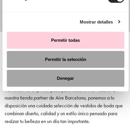
Mostrar detalles
Permitir todas
Permitir la selección
Tienda de vestidos de novia en Santander
El día de tu boda será uno de los momentos más especiales
Denegar
de tu vida, y encontrar el vestido de novia perfecto en
Santander
es el primer paso para hacerlo inolvidable. En
nuestra tienda partner de Aire Barcelona, ponemos a tu
disposición una cuidada selección de vestidos de boda que
combinan diseño, calidad y un estilo único pensado para
realzar tu belleza en un día tan importante.