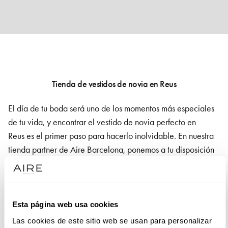
Tienda de vestidos de novia en Reus
El día de tu boda será uno de los momentos más especiales
de tu vida, y encontrar el vestido de novia perfecto
en
Reus
es el primer paso para hacerlo inolvidable. En nuestra
tienda partner de Aire Barcelona, ponemos a tu disposición
una cuidada selección de vestidos de boda que combinan
diseño, calidad y un estilo único pensado para realzar tu
belleza en un día tan importante.
Esta página web usa cookies
Nuestras colecciones ofrecen propuestas que se adaptan a
Las cookies de este sitio web se usan para personalizar
todos los estilos, desde siluetas clásicas y románticas hasta