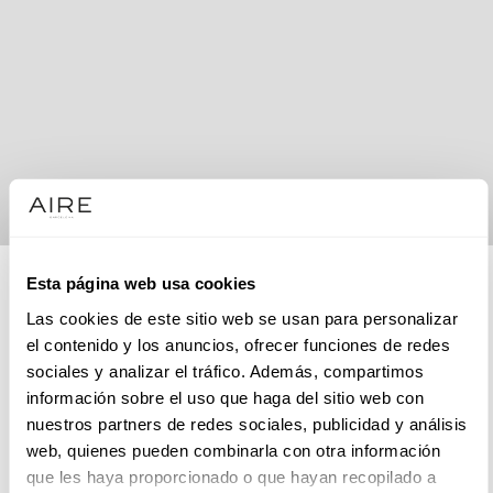
Esta página web usa cookies
Las cookies de este sitio web se usan para personalizar
el contenido y los anuncios, ofrecer funciones de redes
Tienda de vestidos de novia en Sevilla
sociales y analizar el tráfico. Además, compartimos
información sobre el uso que haga del sitio web con
El día de tu boda será uno de los momentos más especiales
nuestros partners de redes sociales, publicidad y análisis
de tu vida, y encontrar el vestido de novia perfecto
en
web, quienes pueden combinarla con otra información
Sevilla
es el primer paso para hacerlo inolvidable. En
que les haya proporcionado o que hayan recopilado a