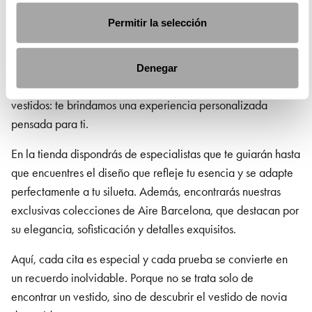
¿Por qué elegirnos?
Permitir la selección
Sabemos que elegir tu vestido de novia es una decisión
única y llena de ilusión. Por eso, en nuestro punto de venta
Denegar
en Sevilla
te ofrecemos mucho más que un catálogo de
vestidos: te brindamos una experiencia personalizada
pensada para ti.
En la tienda dispondrás de especialistas que te guiarán hasta
que encuentres el diseño que refleje tu esencia y se adapte
perfectamente a tu silueta. Además, encontrarás nuestras
exclusivas colecciones de Aire Barcelona, que destacan por
su elegancia, sofisticación y detalles exquisitos.
Aquí, cada cita es especial y cada prueba se convierte en
un recuerdo inolvidable. Porque no se trata solo de
encontrar un vestido, sino de descubrir el vestido de novia