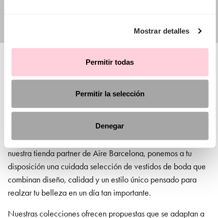
Mostrar detalles
Permitir todas
Tienda de vestidos de novia en Castellón
Permitir la selección
El día de tu boda será uno de los momentos más especiales
Denegar
de tu vida, y encontrar el vestido de novia perfecto
en
Castellón
es el primer paso para hacerlo inolvidable. En
nuestra tienda partner de Aire Barcelona, ponemos a tu
disposición una cuidada selección de vestidos de boda que
combinan diseño, calidad y un estilo único pensado para
realzar tu belleza en un día tan importante.
Nuestras colecciones ofrecen propuestas que se adaptan a