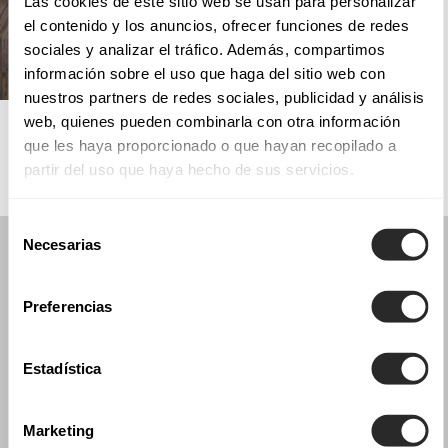
Las cookies de este sitio web se usan para personalizar
el contenido y los anuncios, ofrecer funciones de redes
sociales y analizar el tráfico. Además, compartimos
información sobre el uso que haga del sitio web con
nuestros partners de redes sociales, publicidad y análisis
AIRE CHIC
web, quienes pueden combinarla con otra información
que les haya proporcionado o que hayan recopilado a
partir del uso que haya hecho de sus servicios.
Selección
Necesarias
de
consentimiento
Preferencias
Estadística
Marketing