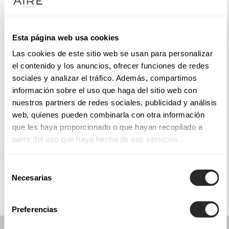
Martes: 9:00–21:00
Miércoles: 9:00–21:00
Jueves: 9:00–21:00
Esta página web usa cookies
Viernes: 9:00–21:00
Las cookies de este sitio web se usan para personalizar
Sábado: 9:00–21:00
el contenido y los anuncios, ofrecer funciones de redes
Domingo: Cerrado
sociales y analizar el tráfico. Además, compartimos
información sobre el uso que haga del sitio web con
nuestros partners de redes sociales, publicidad y análisis
PIDE TU CITA
web, quienes pueden combinarla con otra información
que les haya proporcionado o que hayan recopilado a
partir del uso que haya hecho de sus servicios.
COLECCIONES
COMUNIÓN
Selección
Necesarias
de
consentimiento
Preferencias