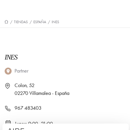
/
TIENDAS
/
ESPAÑA
/
INES
INES
Partner
Colon, 52
02270 Villamalea - España
967 483403
Lunes: 9:00–21:00