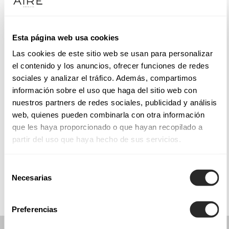
Mardi: 08:00 – 18:00
Mercredi: 08:00 – 18:00
Jeudi: 08:00 – 18:00
Esta página web usa cookies
Vendredi: 08:00 – 16:00, 21:00 – 00:00
Las cookies de este sitio web se usan para personalizar
Samedi: 08:00 – 16:00, 21:00 – 00:00
el contenido y los anuncios, ofrecer funciones de redes
Dimanche: 12:30 – 16:00
sociales y analizar el tráfico. Además, compartimos
información sobre el uso que haga del sitio web con
nuestros partners de redes sociales, publicidad y análisis
PRENEZ RENDEZ-VOUS
web, quienes pueden combinarla con otra información
que les haya proporcionado o que hayan recopilado a
partir del uso que haya hecho de sus servicios.
COLLECTIONS
COMMUNION
Selección
Necesarias
de
consentimiento
Preferencias