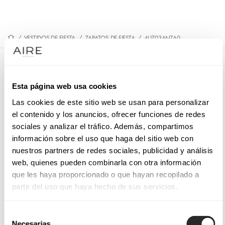
/
VESTIDOS DE FIESTA
/
ZAPATOS DE FIESTA
/
4UZ03ANTA0
4UZ03ANTA0
Esta página web usa cookies
Sandalia de novia en ante. Con plataforma, tacón alto y
empeine cruzado.
Las cookies de este sitio web se usan para personalizar
el contenido y los anuncios, ofrecer funciones de redes
sociales y analizar el tráfico. Además, compartimos
información sobre el uso que haga del sitio web con
nuestros partners de redes sociales, publicidad y análisis
PIDE CITA
web, quienes pueden combinarla con otra información
que les haya proporcionado o que hayan recopilado a
partir del uso que haya hecho de sus servicios.
Selección
Necesarias