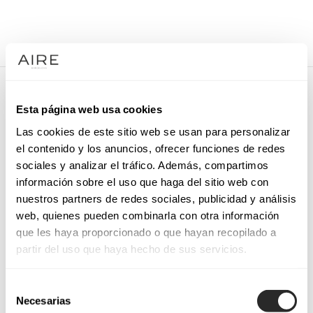
/
COCKTAIL DRESSES
/
PARTY SHOES
/
4UZ03ANTA0
4UZ03ANTA0
Esta página web usa cookies
Suede bridal sandal. With platform, high heel and
Las cookies de este sitio web se usan para personalizar
crossoverstraps at the instep.
el contenido y los anuncios, ofrecer funciones de redes
sociales y analizar el tráfico. Además, compartimos
información sobre el uso que haga del sitio web con
nuestros partners de redes sociales, publicidad y análisis
REQUEST AN APPOINTMENT
web, quienes pueden combinarla con otra información
que les haya proporcionado o que hayan recopilado a
partir del uso que haya hecho de sus servicios.
Selección
Necesarias
de