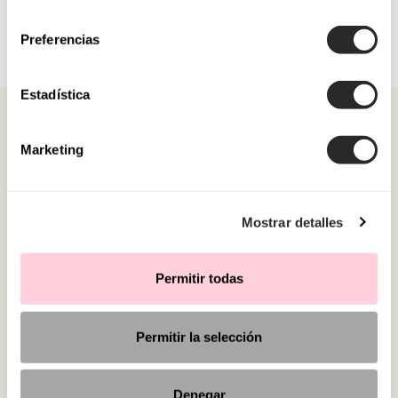
consentimiento
Preferencias
Estadística
Marketing
CATEGORIES
Mostrar detalles
NEED SOME HELP?
Permitir todas
POINTS OF SALE
Permitir la selección
Denegar